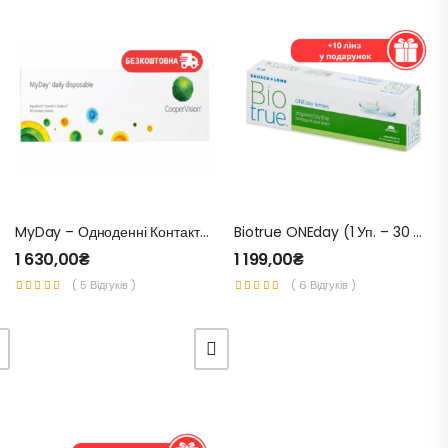
MyDay – Одноденні Контактні Лінзи Для Зору 30 Шт.
Biotrue ONEday (1 Уп. – 30 Шт.) – Одноденні Контактні Лінзи Для Зору
1 630,00
₴
1 199,00
₴
( 5 Відгуків )
( 6 Відгуків )