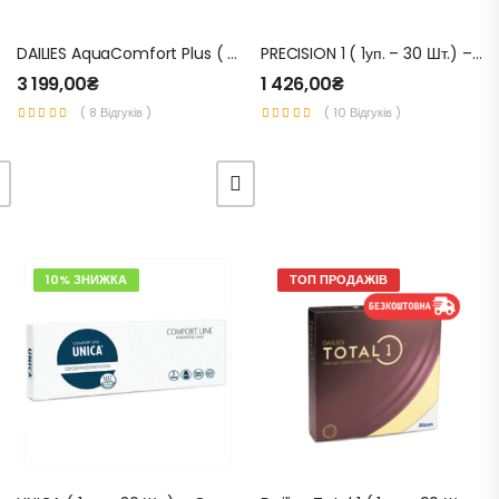
DAILIES AquaComfort Plus ( 1уп. – 90 Шт.) – Одноденні Контактні Лінзи Для Зору
PRECISION 1 ( 1уп. – 30 Шт.) – Одноденні Контактні Лінзи Для Зору
3 199,00
₴
1 426,00
₴
( 8 Відгуків )
( 10 Відгуків )
10% ЗНИЖКА
ТОП ПРОДАЖІВ