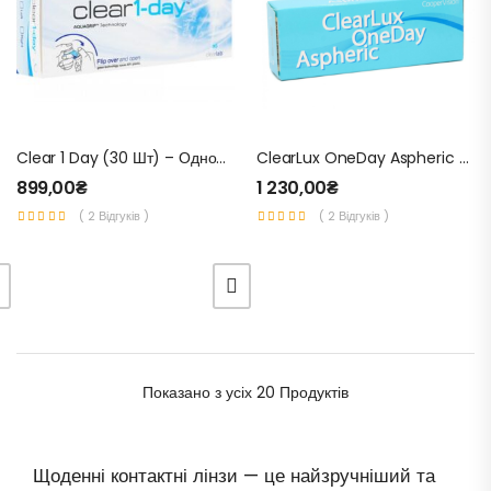
Clear 1 Day (30 Шт) – Одноденні Контактні Лінзи Для Зору
ClearLux OneDay Aspheric (30 Шт) – Одноденні Контактні Лінзи Для Зору
899,00
₴
1 230,00
₴
( 2 Відгуків )
( 2 Відгуків )
Показано
з усіх 20
Продуктів
Щоденні контактні лінзи — це найзручніший та