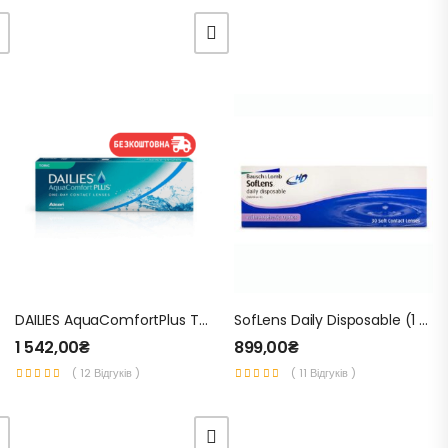
DAILIES AquaComfortPlus Toric (1 Уп. – 30 Шт.) – Одноденні Торичні Контактні Лінзи Для Зору
SofLens Daily Disposable (1 Уп. – 30 Шт.) – Одноденні Контактні Лінзи Для Зору
1 542,00
₴
899,00
₴
( 12 Відгуків )
( 11 Відгуків )