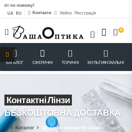
т по новому!
Контакти
Увійти
Реєстрація
UA
RU
0
КАТАЛОГ
СФЕРИЧНІ
ТОРИЧНІ
МУЛЬТИФОКАЛЬНІ
Контактні Лінзи
БЕЗКОШТОВНА ДОСТАВКА
>
Каталог
>
Щоденні контактні лінзи