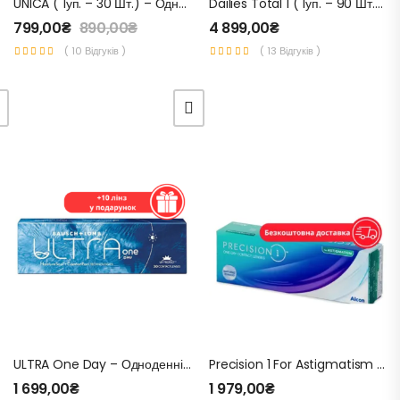
UNICA ( 1уп. – 30 Шт.) – Одноденні Контактні Лінзи Для Зору
Dailies Total 1 ( 1уп. – 90 Шт.) – Одноденні Контактні Лінзи Для Зору
799,00
₴
890,00
₴
4 899,00
₴
( 10 Відгуків )
( 13 Відгуків )
ULTRA One Day – Одноденні Контактні Лінзи Для Зору
Precision 1 For Astigmatism – Торичні Контактні Лінзи Для Зору
1 699,00
₴
1 979,00
₴