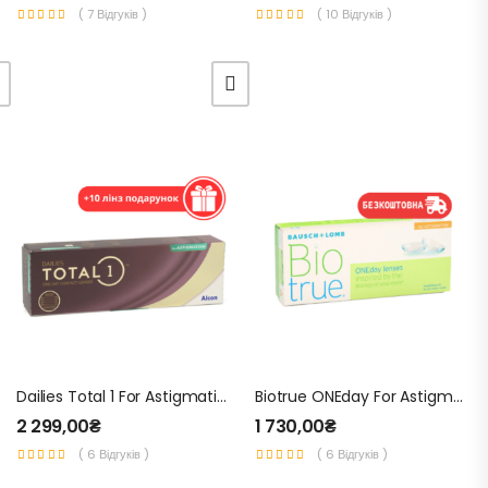
( 7 Відгуків )
( 10 Відгуків )
Dailies Total 1 For Astigmatism ( 1уп. – 30 Шт.) – Одноденні Контактні Лінзи Для Корекції Астигматизму
Biotrue ONEday For Astigmatism (1 Уп. – 30 Шт.) – Одноденні Контактні Лінзи Для Зору
2 299,00
₴
1 730,00
₴
( 6 Відгуків )
( 6 Відгуків )