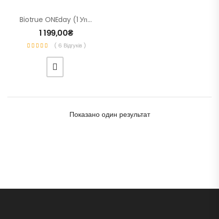
Biotrue ONEday (1 Уп. – 30 Шт.) – Одноденні Контактні Лінзи Для Зору
1 199,00
₴
( 6 Відгуків )
Показано один результат