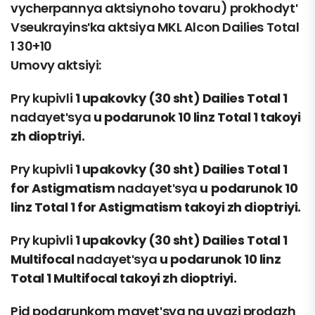
vycherpannya aktsiynoho tovaru) prokhodytʹ
Vseukrayinsʹka aktsiya MKL Alcon Dailies Total
1 30+10
Umovy aktsiyi:
Pry kupivli
1 upakovky (30 sht) Dailies Total 1
nadayetʹsya
u podarunok 10 linz Total 1 takoyi
zh dioptriyi.
Pry kupivli
1 upakovky (30 sht) Dailies Total 1
for Astigmatism
nadayetʹsya
u podarunok 10
linz Total 1 for Astigmatism takoyi zh dioptriyi.
Pry kupivli
1 upakovky (30 sht) Dailies Total 1
Multifocal
nadayetʹsya
u podarunok 10 linz
Total 1 Multifocal takoyi zh dioptriyi.
Pid podarunkom mayetʹsya na uvazi prodazh