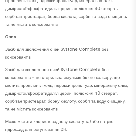
Пропіленгліколь, гідроксипропілгуар, мінеральна олія,
диміристоїлфосфатидилгліцерин, поліоксил 40 стеарат,
сорбітан тристеарат, борна кислота, сорбіт та вода очищена,
та не містить консервантів
Опис
Засіб для зволоження очей Systane Complete без
консервантів.
Засіб для зволоження очей Systane Complete без
консервантів – це стерильна емульсія білого кольору, що
містить пропіленгліколь, гідроксипропілгуар, мінеральну олію,
диміристоїлфосфатидилгліцерин, поліоксил 40 стеарат,
сорбітан тристеарат, борну кислоту, сорбіт та воду очищену,
та не містить консервантів.
Може містити хлористоводневу кислоту та/або натрію
гідроксид для регулювання pH.