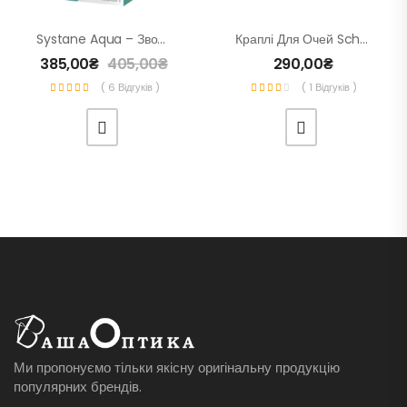
Systane Aqua – Зволожуючі Краплі Для Очей
Краплі Для Очей Schalcon Lacrime Для Лікування Втомлених Очей – 15 Мл
385,00
₴
405,00
₴
290,00
₴
( 6 Відгуків )
( 1 Відгуків )
Ми пропонуємо тільки якісну оригінальну продукцію
популярних брендів.