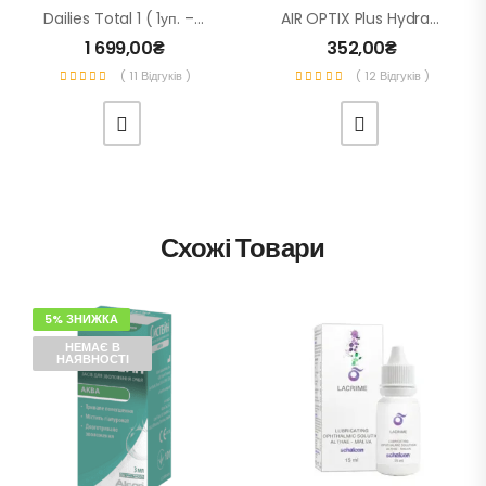
Dailies Total 1 ( 1уп. – 30 Шт.) – Одноденні Контактні Лінзи Для Зору
AIR OPTIX Plus HydraGlyde (1 Шт.) – Контактні Лінзи Для Зору Щомісячної Заміни
1 699,00
₴
352,00
₴
( 11 Відгуків )
( 12 Відгуків )
Схожі Товари
5% ЗНИЖКА
НЕМАЄ В
НАЯВНОСТІ