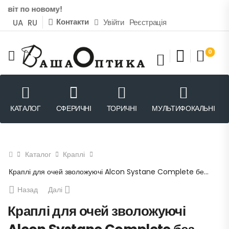
іт по новому!
Контакти
Увійти
Реєстрація
UA
RU
0
КАТАЛОГ
СФЕРИЧНІ
ТОРИЧНІ
МУЛЬТИФОКАЛЬНІ
Каталог
Краплі
Краплі для очей зволожуючі Alcon Systane Complete без консервантів 10 мл
Назад
Далі
Краплі для очей зволожуючі