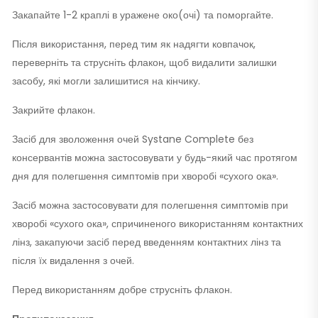
Закапайте 1-2 краплі в уражене око(очі) та поморгайте.
Після використання, перед тим як надягти ковпачок,
переверніть та струсніть флакон, щоб видалити залишки
засобу, які могли залишитися на кінчику.
Закрийте флакон.
Засіб для зволоження очей Systane Complete без
консервантів можна застосовувати у будь-який час протягом
дня для полегшення симптомів при хворобі «сухого ока».
Засіб можна застосовувати для полегшення симптомів при
хворобі «сухого ока», спричиненого використанням контактних
лінз, закапуючи засіб перед введенням контактних лінз та
після їх видалення з очей.
Перед використанням добре струсніть флакон.