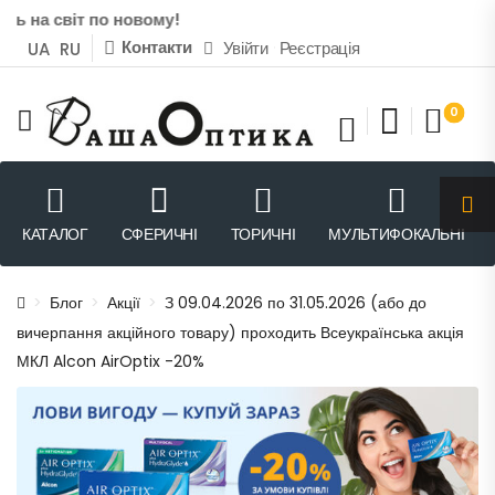
ь на світ по новому!
Контакти
Увійти
Реєстрація
UA
RU
0
КАТАЛОГ
СФЕРИЧНІ
ТОРИЧНІ
МУЛЬТИФОКАЛЬНІ
>
Блог
>
Акції
>
З 09.04.2026 по 31.05.2026 (або до
вичерпання акційного товару) проходить Всеукраїнська акція
МКЛ Alcon AirOptix -20%