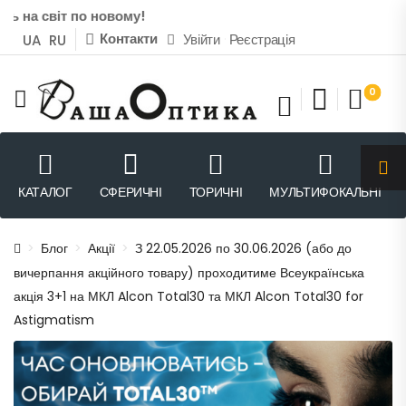
 на світ по новому!
Контакти
Увійти
Реєстрація
UA
RU
0
КАТАЛОГ
СФЕРИЧНІ
ТОРИЧНІ
МУЛЬТИФОКАЛЬНІ
>
Блог
>
Акції
>
З 22.05.2026 по 30.06.2026 (або до
вичерпання акційного товару) проходитиме Всеукраїнська
акція 3+1 на МКЛ Alcon Total30 та МКЛ Alcon Total30 for
Astigmatism